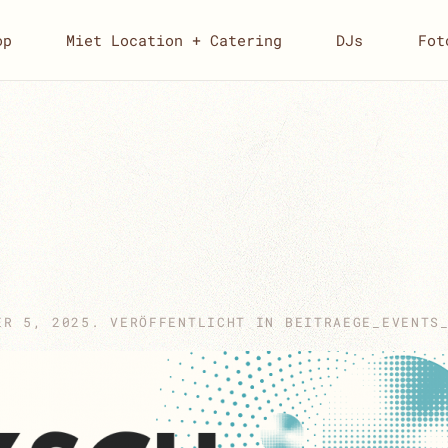
op
Miet Location + Catering
DJs
Fot
ER 5, 2025
. VERÖFFENTLICHT IN
BEITRAEGE_EVENTS