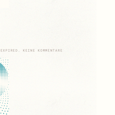
ZU
_EXPIRED
.
KEINE KOMMENTARE
675
JAHRE
KLETZEN