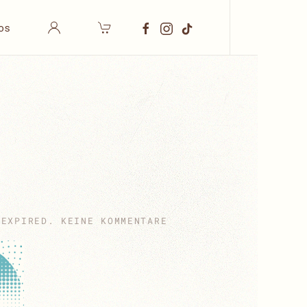
os
ZU
_EXPIRED
.
KEINE KOMMENTARE
GROSSES R
ITTERESSEN D
ELITZSCH