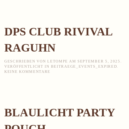
RACKWITZ
DPS CLUB RIVIVAL
RAGUHN
GESCHRIEBEN VON
LETOMPE
AM
SEPTEMBER 5, 2025
.
VERÖFFENTLICHT IN
BEITRAEGE_EVENTS_EXPIRED
.
ZU
KEINE KOMMENTARE
DPS
CLUB
RIVIVAL
RAGUHN
BLAULICHT PARTY
POUCH