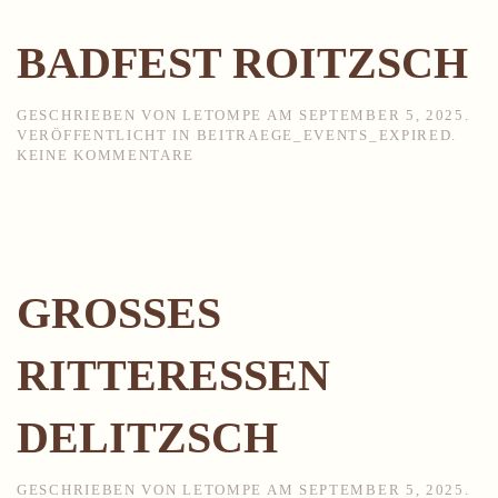
BADFEST ROITZSCH
GESCHRIEBEN VON
LETOMPE
AM
SEPTEMBER 5, 2025
.
VERÖFFENTLICHT IN
BEITRAEGE_EVENTS_EXPIRED
.
ZU
KEINE KOMMENTARE
BADFEST
ROITZSCH
GROSSES R
ITTERESSEN D
ELITZSCH
GESCHRIEBEN VON
LETOMPE
AM
SEPTEMBER 5, 2025
.