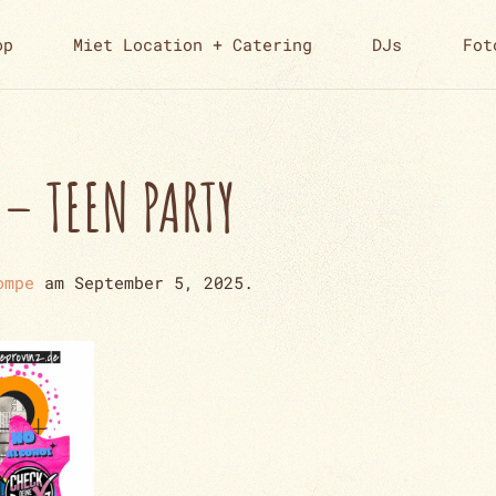
op
Miet Location + Catering
DJs
Fot
 – TEEN PARTY
ompe
am
September 5, 2025
.