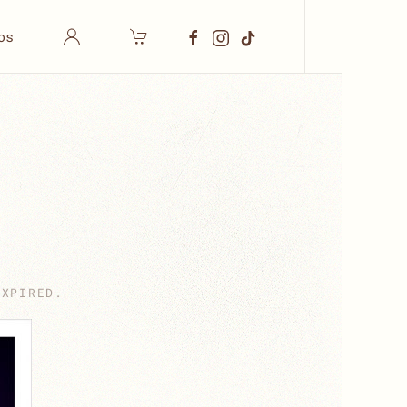
os
EXPIRED
.