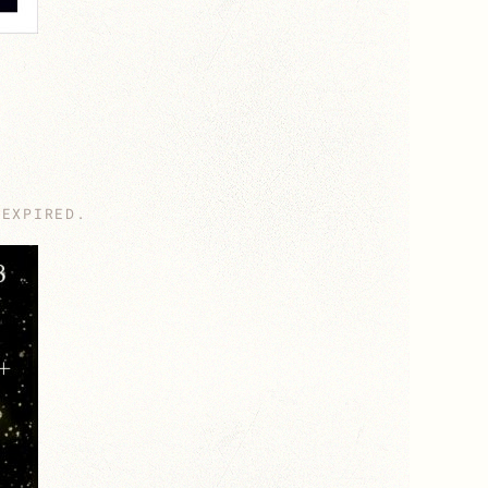
_EXPIRED
.