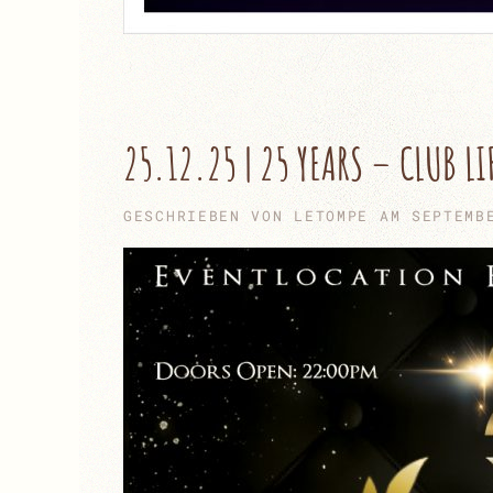
25.12.25 | 25 YEARS – CLUB LI
GESCHRIEBEN VON
LETOMPE
AM
SEPTEMB