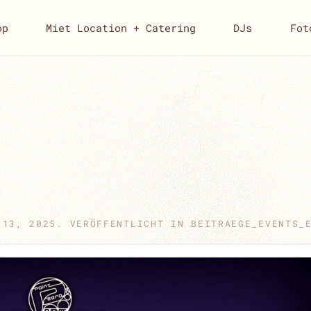
op
Miet Location + Catering
DJs
Fot
 13, 2025
. VERÖFFENTLICHT IN
BEITRAEGE_EVENTS_