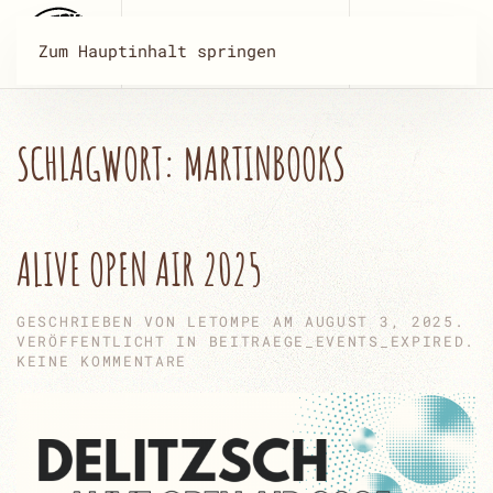
Zum Hauptinhalt springen
SCHLAGWORT:
MARTINBOOKS
ALIVE OPEN AIR 2025
GESCHRIEBEN VON
LETOMPE
AM
AUGUST 3, 2025
.
VERÖFFENTLICHT IN
BEITRAEGE_EVENTS_EXPIRED
.
ZU
KEINE KOMMENTARE
ALIVE
OPEN
AIR
2025