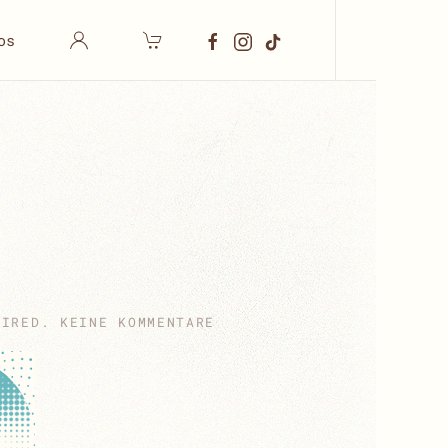
os
ZU
PIRED
.
KEINE KOMMENTARE
FULL
REWIND
2025