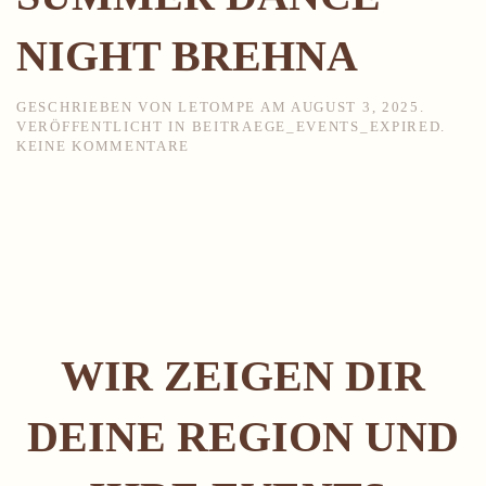
NIGHT BREHNA
GESCHRIEBEN VON
LETOMPE
AM
AUGUST 3, 2025
.
VERÖFFENTLICHT IN
BEITRAEGE_EVENTS_EXPIRED
.
ZU
KEINE KOMMENTARE
SUMMER
DANCE
NIGHT
BREHNA
WIR ZEIGEN DIR
DEINE REGION UND