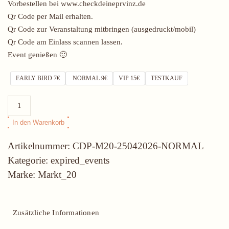
Vorbestellen bei www.checkdeineprvinz.de
Qr Code per Mail erhalten.
Qr Code zur Veranstaltung mitbringen (ausgedruckt/mobil)
Qr Code am Einlass scannen lassen.
Event genießen 🙂
EARLY BIRD 7€
NORMAL 9€
VIP 15€
TESTKAUF
25.04.26
All
In den Warenkorb
You
Can
Artikelnummer:
CDP-M20-25042026-NORMAL
Dance
Kategorie:
expired_events
Menge
Marke:
Markt_20
Zusätzliche Informationen